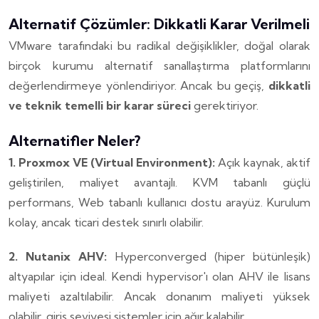
Alternatif Çözümler: Dikkatli Karar Verilmeli
VMware tarafındaki bu radikal değişiklikler, doğal olarak
birçok kurumu alternatif sanallaştırma platformlarını
değerlendirmeye yönlendiriyor. Ancak bu geçiş,
dikkatli
ve teknik temelli bir karar süreci
gerektiriyor.
Alternatifler Neler?
1. Proxmox VE (Virtual Environment):
Açık kaynak, aktif
geliştirilen, maliyet avantajlı.
KVM tabanlı güçlü
performans, Web tabanlı kullanıcı dostu arayüz.
Kurulum
kolay, ancak ticari destek sınırlı olabilir.
2. Nutanix AHV:
Hyperconverged (hiper bütünleşik)
altyapılar için ideal.
Kendi hypervisor'ı olan AHV ile lisans
maliyeti azaltılabilir.
Ancak donanım maliyeti yüksek
olabilir, giriş seviyesi sistemler için ağır kalabilir.