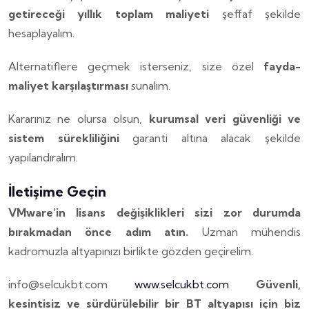
getireceği yıllık toplam maliyeti
şeffaf şekilde
hesaplayalım.
Alternatiflere geçmek isterseniz, size özel
fayda-
maliyet karşılaştırması
sunalım.
Kararınız ne olursa olsun,
kurumsal veri güvenliği ve
sistem sürekliliğini
garanti altına alacak şekilde
yapılandıralım.
İletişime Geçin
VMware’in lisans değişiklikleri sizi zor durumda
bırakmadan önce adım atın.
Uzman mühendis
kadromuzla altyapınızı birlikte gözden geçirelim.
info@selcukbt.com
www.selcukbt.com
Güvenli,
kesintisiz ve sürdürülebilir bir BT altyapısı için biz