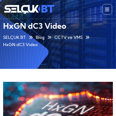
HxGN dC3 Video
SELÇUK BT
Blog
CCTV ve VMS
HxGN dC3 Video