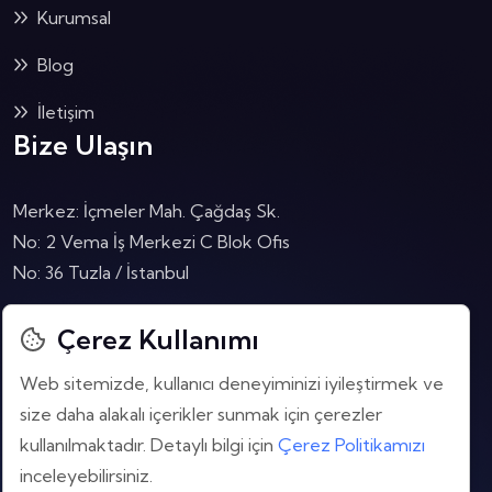
Kurumsal
Blog
İletişim
Bize Ulaşın
Merkez: İçmeler Mah. Çağdaş Sk.
No: 2 Vema İş Merkezi C Blok Ofis
No: 36 Tuzla / İstanbul
Çalışma Saatlerimiz:
Çerez Kullanımı
Pzt - Cum: 08:30 - 17:30
Web sitemizde, kullanıcı deneyiminizi iyileştirmek ve
Bize Ulaşın:
size daha alakalı içerikler sunmak için çerezler
+90 216 606 8 443
kullanılmaktadır.
Detaylı bilgi için
Çerez Politikamızı
inceleyebilirsiniz.