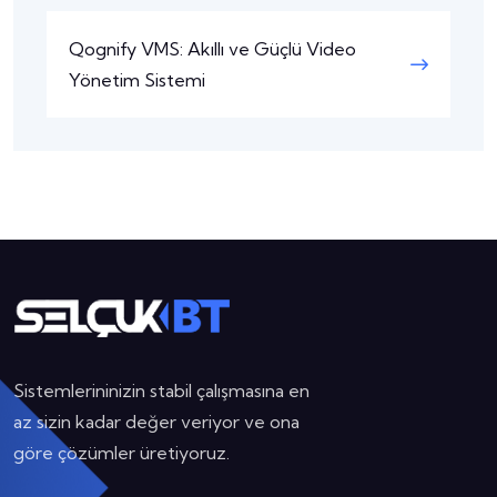
Qognify VMS: Akıllı ve Güçlü Video
Yönetim Sistemi
Sistemlerininizin stabil çalışmasına en
az sizin kadar değer veriyor ve ona
göre çözümler üretiyoruz.